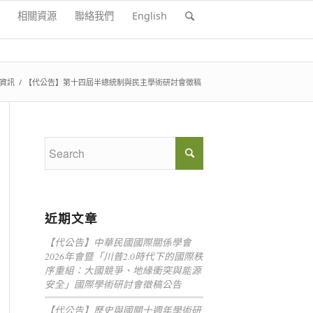
相關資源
聯絡我們
English
資訊
/
【代公告】第十四屆半總統制與民主學術研討會徵稿
近期文章
【代公告】中華民國國際關係學會
2026年會暨「川普2.0時代下的國際秩
序重組：大國競爭、地緣衝突與能源
安全」國際學術研討會徵稿公告
【代公告】歷史與國關十週年學術研