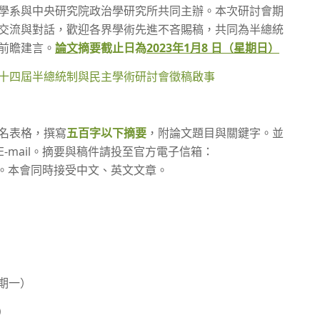
學系與中央研究院政治學研究所共同主辦。本次研討會期
交流與對話，歡迎各界學術先進不吝賜稿，共同為半總統
前瞻建言。
論文
摘要截止日為
2023
年
1
月
8
日（星期日）
十四屆半總統制與民主學術研討會徵稿啟事
名表格，撰寫
五百字以下摘要
，附論文題目與關鍵字。並
-mail。摘要與稿件請投至官方電子信箱：
。本會同時接受中文、英文文章。
）
星期一）
）