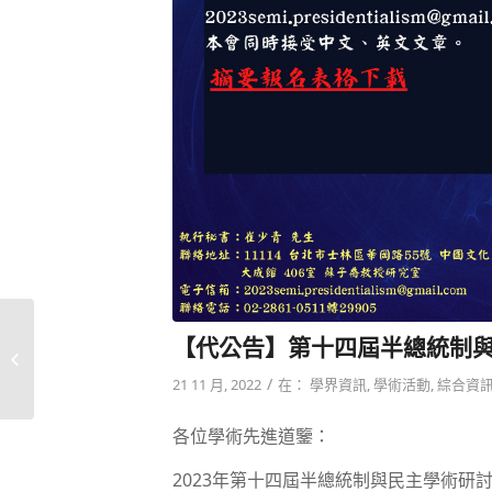
【代公告】國立政治大
【代公告】第十四屆半總統制
學國際關係研究中心徵
聘專任研究...
/
21 11 月, 2022
在：
學界資訊
,
學術活動
,
綜合資
各位學術先進道鑒：
2023年第十四屆半總統制與民主學術