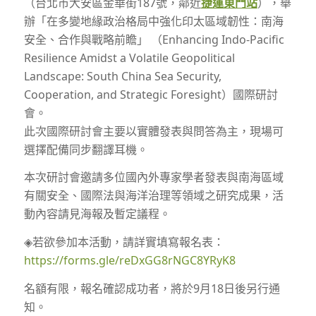
（台北市大安區金華街187號，鄰近
捷運東門站
），舉
辦「在多變地緣政治格局中強化印太區域韌性：南海
安全、合作與戰略前瞻」 （Enhancing Indo-Pacific
Resilience Amidst a Volatile Geopolitical
Landscape: South China Sea Security,
Cooperation, and Strategic Foresight）國際研討
會。
此次國際研討會主要以實體發表與問答為主，現場可
選擇配備同步翻譯耳機。
本次研討會邀請多位國內外專家學者發表與南海區域
有關安全、國際法與海洋治理等領域之研究成果，活
動內容請見海報及暫定議程。
◈若欲參加本活動，請詳實填寫報名表：
https://forms.gle/reDxGG8rNGC8YRyK8
名額有限，報名確認成功者，將於9月18日後另行通
知。