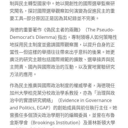
制與民主轉型國家中。她以開創性的國際選舉監察研
究聞名，探討國際選舉觀察如何演變為促進民主的重
要工具─部分原因正是因為其紀錄並不完美。
海德的重要著作《偽民主者的兩難》（The Pseudo-
Democrat’s Dilemma) 指出，專制領導人如何策略性
地採用民主制度並邀請國際觀察團，以提升自身的正
當性—但這樣的舉措往往帶來出乎意料的後果。她更
廣泛的研究主題包括國際規範的擴散、選舉操弄與民
主問責、國內與國際政治的互動，以及實地實驗研究
方法的應用。
作為民主推廣與國際政治制度的權威學者，海德現任
加州大學柏克萊分校政治學系教授，亦為「治理與政
治中的實證研究網絡」（Evidence in Governance
and Politics, EGAP）的創始成員與前任執行主任。她
曾擔任多個頂尖政治學期刊的編輯委員，並曾在布魯
金斯學會（Brookings Institution）及普林斯頓大學