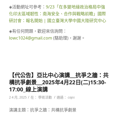
◈活動網址可參考：
9/23「在多變地緣政治格局中強
化印太區域韌性：南海安全、合作與戰略前瞻」國際
研討會：報名開始 | 國立臺灣大學中國大陸研究中心
◈有任何問題，歡迎來信詢問：
lowc1024@gmail.com
(駱助理)，謝謝。
【代公告】亞比中心演講＿抗爭之牆：共
構抗爭劇景＿2025年4月22日(二)15:30-
17:00_線上演講
/
/
2 4 月, 2025
在：
學術活動
通過：
caps
演講主題：抗爭之牆：共構抗爭劇景