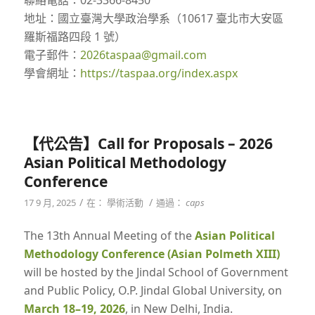
聯絡電話：02-3366-8450
地址：國立臺灣大學政治學系（10617 臺北市大安區
羅斯福路四段 1 號）
電子郵件：
2026taspaa@gmail.com
學會網址：
https://taspaa.org/index.aspx
【代公告】Call for Proposals – 2026
Asian Political Methodology
Conference
/
/
17 9 月, 2025
在：
學術活動
通過：
caps
The 13th Annual Meeting of the
Asian Political
Methodology Conference (Asian Polmeth XIII)
will be hosted by the Jindal School of Government
and Public Policy, O.P. Jindal Global University, on
March 18–19, 2026
, in New Delhi, India.