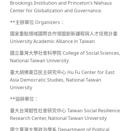
Brookings Institution and Princeton’s Niehaus
Center for Globalization and Governance.
**主辦單位 Organizers：
國家重點領域國際合作領盟創新課程與人才培育計畫
University Academic Alliance in Taiwan
國立臺灣大學社會科學院 College of Social Sciences,
National Taiwan University
臺大胡佛東亞民主研究中心 Hu Fu Center for East
Asia Democratic Studies, National Taiwan
University
**協辦單位：
臺大台灣韌性社會研究中心 Taiwan Social Resilience
Research Center, National Taiwan University
國立臺灣大學政治學系 Department of Political