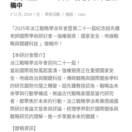
稿中
/
/
3 12 月, 2024
在：
學術活動
通過：
caps
「2025年淡江戰略學派年會暨第二十一屆紀念鈕先鍾
老師國際學術研討會－強權競逐：國家安全、地緣戰
略與關鍵科技 」徵稿中！
【本研討會簡介】
淡江戰略學派年會迎向二十一屆！
當前國際局勢風起雲湧，強權競逐正在重塑國家安
全、地緣政治與關鍵科技，傳統戰略與國際關係學科
的研究趨勢也隨之轉變。鈕先鍾教授認為，戰略由未
來學與行動學構成，無論古代戰略家還是當代研究
者，都聚焦於未來的行動。淡江戰略學派希冀透過國
際研討會論文發表與評論，梳理學界對於國際關係與
戰略研究的理解，進一步掌握未來的關鍵。
【徵稿資訊】