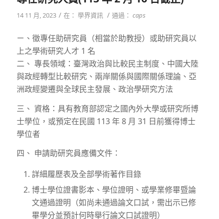
/
/
14 11 月, 2023
在：
學界資訊
通過：
caps
ㄧ、徵專任助研究員（相當於助教授）或助研究員以
上之學術研究人才 1 名
二、 專長領域：臺灣政治與比較民主制度、中國大陸
與政經轉型比較研究、兩岸關係與國際關係理論、亞
洲政經變遷與全球民主發展、政治學研究方法
三、 資格：具有教育部認定之國內外大學或研究所博
士學位，或預定在民國 113 年 8 月 31 日前獲得博士
學位者
四、 申請助研究員應備文件：
詳細履歷表及全部學術著作目錄
博士學位證書影本、學位證明、或學業修畢暨論
文通過證明（如尚未通過論文口試，需出示已修
畢學分並預計何時舉行論文口試證明）