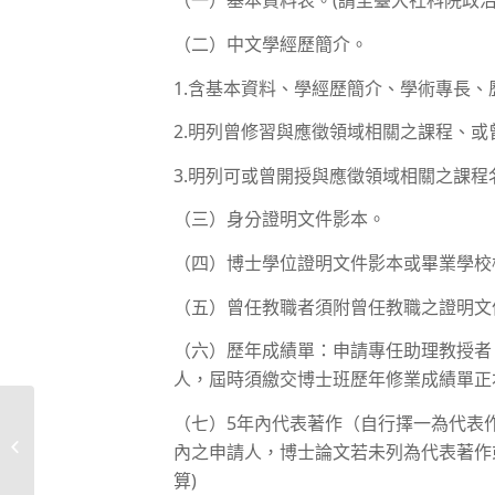
（一）基本資料表。(請至臺大社科院政治
（二）中文學經歷簡介。
1.含基本資料、學經歷簡介、學術專長、
2.明列曾修習與應徵領域相關之課程、或
3.明列可或曾開授與應徵領域相關之課
（三）身分證明文件影本。
（四）博士學位證明文件影本或畢業學校
（五）曾任教職者須附曾任教職之證明文
（六）歷年成績單：申請專任助理教授者
人，屆時須繳交博士班歷年修業成績單
（七）5年內代表著作（自行擇一為代表
【代公告】國立臺灣大
學政治學系徵聘專任教
內之申請人，博士論文若未列為代表著作或
師
算)