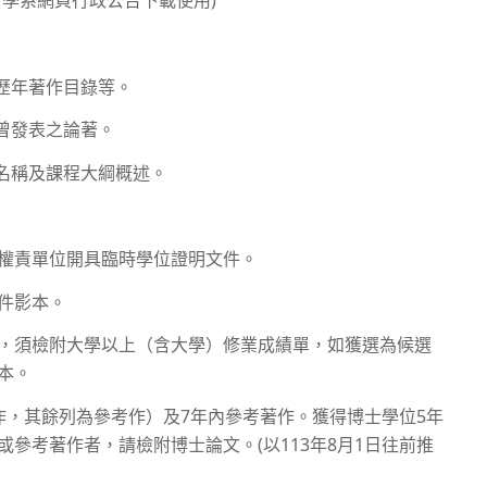
學系網頁行政公告下載使用)
歷年著作目錄等。
曾發表之論著。
程名稱及課程大綱概述。
權責單位開具臨時學位證明文件。
件影本。
，須檢附大學以上（含大學）修業成績單，如獲選為候選
正本。
作，其餘列為參考作）及7年內參考著作。獲得博士學位5年
參考著作者，請檢附博士論文。(以113年8月1日往前推