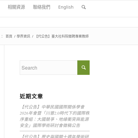
相關資源
聯絡我們
English
置：
首頁
/
學界資訊
/
【代公告】臺大社科院徵聘專案教師
近期文章
【代公告】中華民國國際關係學會
2026年會暨「川普2.0時代下的國際秩
序重組：大國競爭、地緣衝突與能源
安全」國際學術研討會徵稿公告
【代公告】歷史與國關十週年學術研