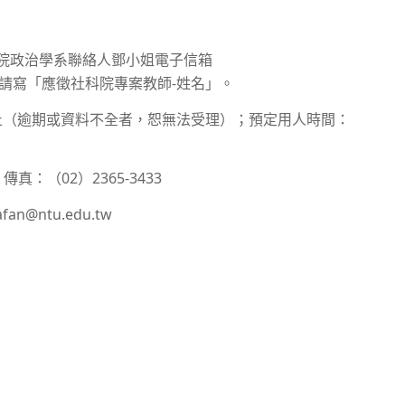
至本院政治學系聯絡人鄧小姐電子信箱
郵件主旨請寫「應徵社科院專案教師-姓名」。
日止（逾期或資料不全者，恕無法受理）；預定用人時間：
傳真：（02）2365-3433
@ntu.edu.tw