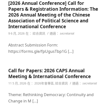
[2026 Annual Conference] Call for
Papers & Registration Information: The
2026 Annual Meeting of the Chinese
Association of Political Science and
International Conference
/
9 6 月, 2026
在：
綜合資訊
通過：
secretariat
Abstract Submission Form:
https://forms.gle/fpUgusTbp1G […]
Call for Papers: 2026 CAPS Annual
Meeting & International Conference
/
11 5 月, 2026
在：
2026年會專區
,
綜合資訊
通過：
secretariat
Theme: Rethinking Democracy: Continuity and
Change in M […]